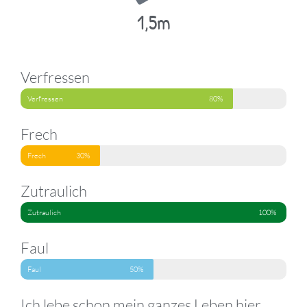
1,5m
Verfressen
Verfressen
80%
Frech
Frech
30%
Zutraulich
Zutraulich
100%
Faul
Faul
50%
Ich lebe schon mein ganzes Leben hier