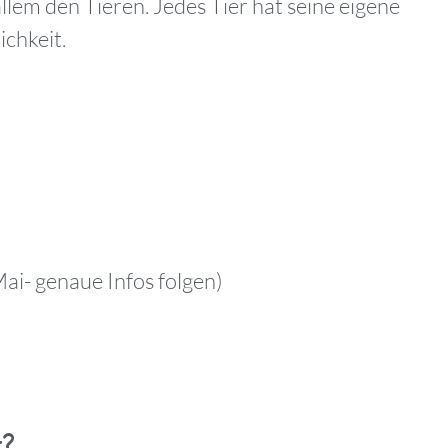
lem den Tieren. Jedes Tier hat seine eigene
ichkeit.
u
Mai- genaue Infos folgen)
t?