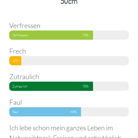
50cm
Verfressen
Verfressen
70%
Frech
Frech
10%
Zutraulich
Zutraulich
70%
Faul
Faul
60%
Ich lebe schon mein ganzes Leben im
Naturwildpark Freisen und sehe täglich