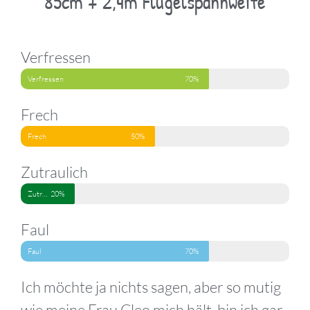
85cm + 2,4m Flügelspannweite
Verfressen
Verfressen
70%
Frech
Frech
50%
Zutraulich
Zutraulich
20%
Faul
Faul
70%
Ich möchte ja nichts sagen, aber so mutig
wie meine Frau Cleo mich hält, bin ich gar