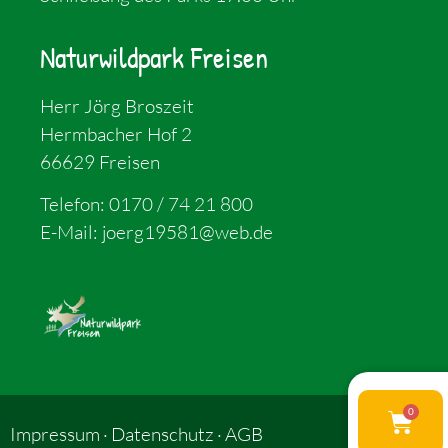
Naturwildpark Freisen
Herr Jörg Broszeit
Hermbacher Hof 2
66629 Freisen
Telefon:
0170 / 74 21 800
E-Mail:
joerg19581@web.de
0
Impressum
Datenschutz
AGB
·
·